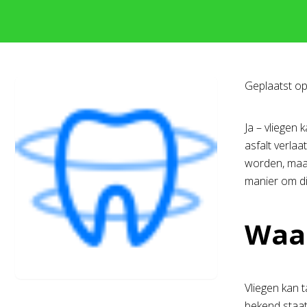
Geplaatst o
Ja – vliegen 
asfalt verlaa
worden, maar
manier om di
Waar
Vliegen kan 
bekend staat 