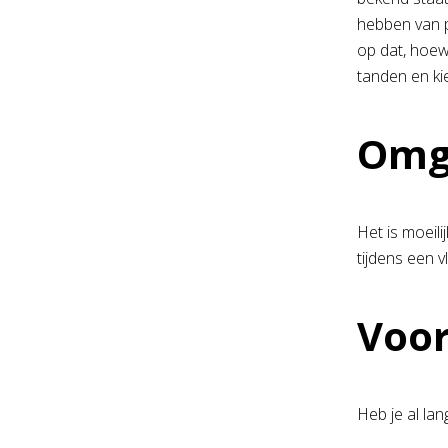
hebben van p
op dat, hoew
tanden en kie
Omga
Het is moeili
tijdens een v
Voor
Heb je al lan