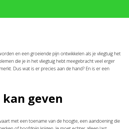
 worden en een groeiende pijn ontwikkelen als je vliegtuig het
oblemen die je in het vliegtuig hebt meegebracht veel erger
pmerkt. Dus wat is er precies aan de hand? En is er een
n kan geven
rvaart met een toename van de hoogte, een aandoening die
erken of hoofdpijn krijgen. Je moet echter alleen last