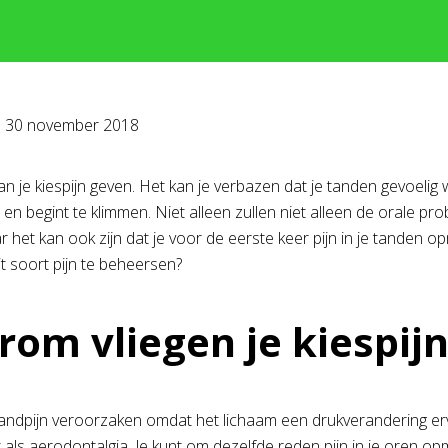
p
30 november 2018
kan je kiespijn geven. Het kan je verbazen dat je tanden gevoelig
t en begint te klimmen. Niet alleen zullen niet alleen de orale pr
 het kan ook zijn dat je voor de eerste keer pijn in je tanden o
t soort pijn te beheersen?
om vliegen je kiespij
tandpijn veroorzaken omdat het lichaam een drukverandering e
als aerodontalgia. Je kunt om dezelfde reden pijn in je oren opm